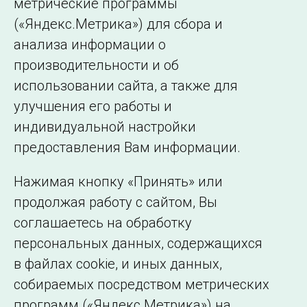
метрические программы
(«Яндекс.Метрика») для сбора и
анализа информации о
производительности и об
использовании сайта, а также для
улучшения его работы и
индивидуальной настройки
©2005–2026 АО «СО ЕЭС»
Филиалы и
предоставления Вам информации.
представительства
Использование информации
Нажимая кнопку «Принять» или
Сведения об
продолжая работу с сайтом, Вы
образовательной
соглашаетесь на обработку
организации
персональных данных, содержащихся
в файлах cookie, и иных данных,
собираемых посредством метрических
программ («Яндекс.Метрика») на