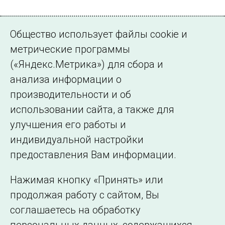
Общество использует файлы cookie и
метрические программы
(«Яндекс.Метрика») для сбора и
анализа информации о
производительности и об
На графиках указано московское время
использовании сайта, а также для
улучшения его работы и
индивидуальной настройки
©2005–2026 АО «СО ЕЭС»
Филиалы и
предоставления Вам информации.
представительства
Использование информации
Нажимая кнопку «Принять» или
Сведения об
продолжая работу с сайтом, Вы
образовательной
соглашаетесь на обработку
организации