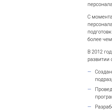
персонала
С момента
персонала
подготовк
более чем
В 2012 го
развитии 
Создан
подраз
Провед
програ
Разраб