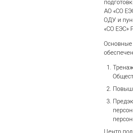
подготовк
АО «СО ЕЭ
ОДУ и пун
«СО ЕЭС» 
Основные 
обеспечен
Тренаж
Общест
Повыше
Предэк
персон
персон
Центр под