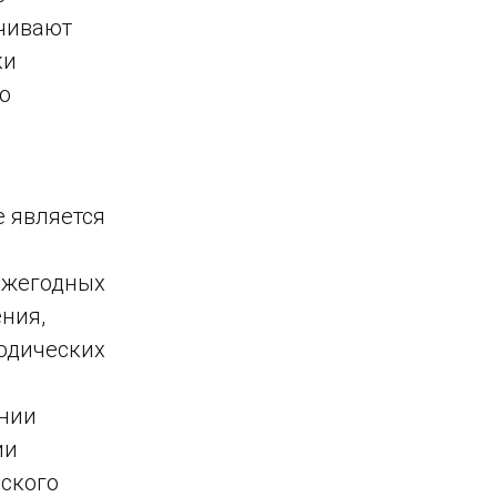
чивают
ки
о
е является
 ежегодных
ния,
одических
янии
ии
ского