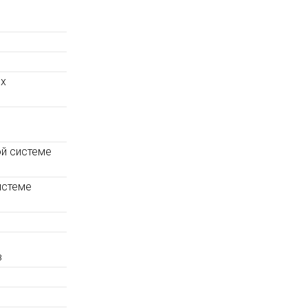
ых
ой системе
истеме
в