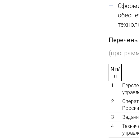
Сформи
обеспе
технол
Перечень
(програм
N п/
п
1
Перспе
управл
2
Операт
России
3
Задачи
4
Технич
управл