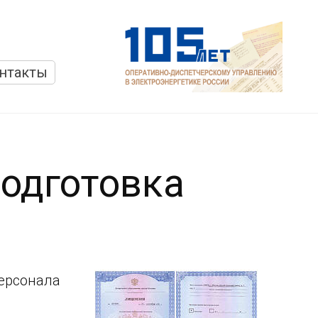
нтакты
одготовка
ерсонала