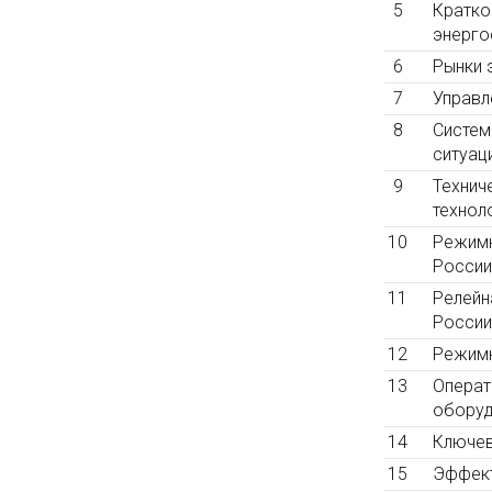
5
Кратко
энерго
6
Рынки 
7
Управл
8
Систем
ситуац
9
Технич
технол
10
Режимн
России
11
Релейн
России
12
Режимн
13
Операт
оборуд
14
Ключев
15
Эффект