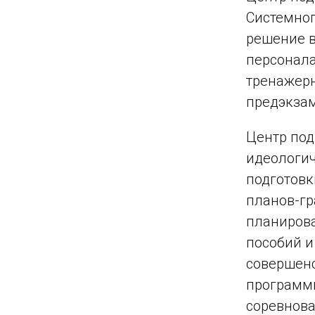
Системног
решение в
персонала
тренажерн
предэкзам
Центр под
идеологич
подготовк
планов-гр
планирова
пособий и
совершенс
программн
соревнова