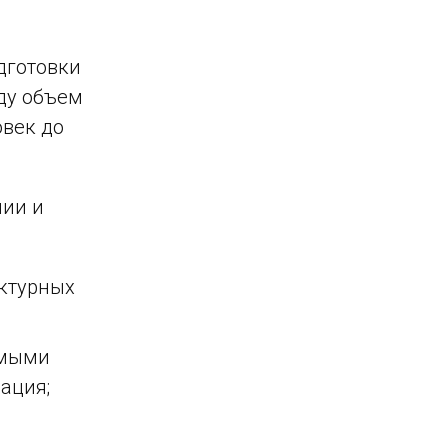
дготовки
ду объем
овек до
нии и
уктурных
имыми
ация;