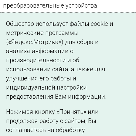
преобразовательные устройства
постоянного тока работает
Общество использует файлы cookie и
энергосистема Китая.
метрические программы
ЕЭС России обеспечивает общее вторичное
(«Яндекс.Метрика») для сбора и
регулирование частоты в
анализа информации о
энергообъединении стран – участниц
производительности и об
синхронной зоны.
использовании сайта, а также для
улучшения его работы и
индивидуальной настройки
©2005–2026 АО «СО ЕЭС»
Филиалы и
предоставления Вам информации.
представительства
Использование информации
Нажимая кнопку «Принять» или
Сведения об
продолжая работу с сайтом, Вы
образовательной
соглашаетесь на обработку
организации