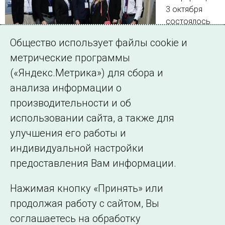
3 октября
состоялось
награждение
Общество использует файлы cookie и
авторов
метрические программы
лучших
докладов.
(«Яндекс.Метрика») для сбора и
Среди победителей и призеров – молодые специалисты
анализа информации о
АО «СО ЕЭС», студенты опорных вузов и вузов-партнеров
производительности и об
Системного оператора
использовании сайта, а также для
улучшения его работы и
индивидуальной настройки
©2005–2026 АО «СО ЕЭС»
Филиалы и
предоставления Вам информации.
представительства
Использование информации
Нажимая кнопку «Принять» или
Сведения об
продолжая работу с сайтом, Вы
образовательной
соглашаетесь на обработку
организации