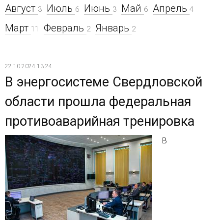
Август
Июль
Июнь
Май
Апрель
3
6
3
6
4
Март
Февраль
Январь
11
2
2
22.10.2024 13:24
В энергосистеме Свердловской
области прошла федеральная
противоаварийная тренировка
В