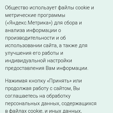
России (СиПР ЭЭС) на 2024–2029 годы, утвержденных
Общество использует файлы cookie и
Минэнерго России
метрические программы
(«Яндекс.Метрика») для сбора и
Страница 1 из 2.
анализа информации о
производительности и об
1
2
Далее
использовании сайта, а также для
улучшения его работы и
индивидуальной настройки
©2005–2026 АО «СО ЕЭС»
Филиалы и
предоставления Вам информации.
представительства
Использование информации
Нажимая кнопку «Принять» или
Сведения об
продолжая работу с сайтом, Вы
образовательной
соглашаетесь на обработку
организации
персональных данных, содержащихся
в файлах cookie, и иных данных,