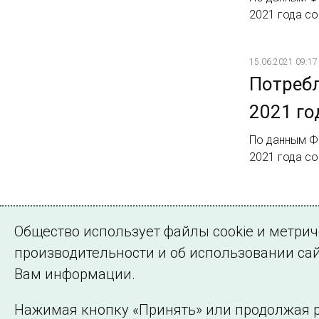
2021 года со
15.06.2021 09:17
Потребл
2021 го
По данным Ф
2021 года со
Страница 1 из 
Общество использует файлы cookie и метри
1
2
Далее
производительности и об использовании сай
Вам информации.
Нажимая кнопку «Принять» или продолжая р