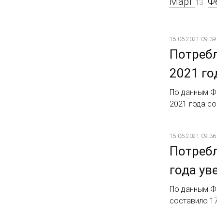
Март
Ф
13
15.06.2021 09:39
Потребл
2021 го
По данным Ф
2021 года со
15.06.2021 09:36
Потребл
года ув
По данным Ф
составило 17