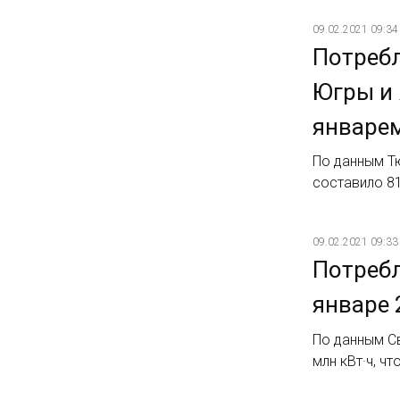
09.02.2021 09:34
Потребл
Югры и 
январем
По данным Т
составило 81
09.02.2021 09:33
Потребл
январе 
По данным С
млн кВт·ч, чт