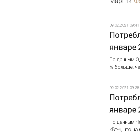
Март
Ф
13
09.02.2021 09:41
Потребл
январе 
По данным ОД
% больше, че
09.02.2021 09:38
Потребл
январе 
По данным Че
кВт•ч, что н