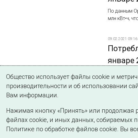
По данным Ор
млн кВт•ч, ч
09.02.2021 09:16
Потребл
январе 
По данным Б
Общество использует файлы cookie и метри
млн кВт·ч, чт
производительности и об использовании сай
Вам информации.
Нажимая кнопку «Принять» или продолжая р
файлах cookie, и иных данных, собираемых 
©2005–2026 АО «СО ЕЭС»
Политике по обработке файлов cookie. Вы вс