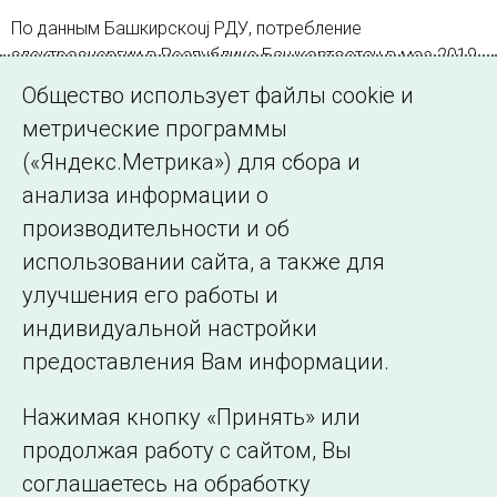
По данным Башкирскоuj РДУ, потребление
электроэнергии в Республике Башкортостан в мае 2019
года составило 2082,4 млн кВт·ч, что на 0,8 % меньше,
Общество использует файлы cookie и
чем в мае 2018 года
метрические программы
(«Яндекс.Метрика») для сбора и
Страница 1 из 2.
анализа информации о
производительности и об
1
2
Далее
использовании сайта, а также для
улучшения его работы и
индивидуальной настройки
©2005–2026 АО «СО ЕЭС»
Филиалы и
предоставления Вам информации.
представительства
Использование информации
Нажимая кнопку «Принять» или
Сведения об
продолжая работу с сайтом, Вы
образовательной
соглашаетесь на обработку
организации