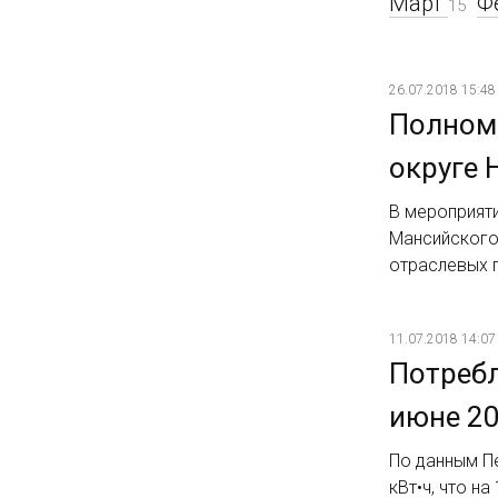
Март
Ф
15
26.07.2018 15:48
Полном
округе 
В мероприяти
Мансийского
отраслевых п
11.07.2018 14:07
Потребл
июне 20
По данным Пе
кВт•ч, что на