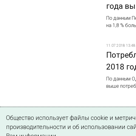
года вы
По данным Пе
на 1,8 % бол
11.07.2018 13:48
Потребл
2018 го
По данным ОД
выше потреб
Страница 1 из 
Общество использует файлы cookie и метри
1
2
Далее
производительности и об использовании сай