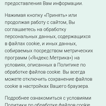
©2005–2026 АО «СО ЕЭС»
Филиалы и
предоставления Вам информации.
представительства
Использование информации
Нажимая кнопку «Принять» или
Сведения об
продолжая работу с сайтом, Вы
образовательной
соглашаетесь на обработку
организации
персональных данных, содержащихся
в файлах cookie, и иных данных,
собираемых посредством метрических
программ («Яндекс.Метрика») на
условиях, описанных в Политике по
обработке файлов cookie. Вы всегда
можете отключить сохранение файлов
cookie в настройках Вашего браузера.
Подробнее ознакомиться с условиями
Политики по обработке файлов cookie