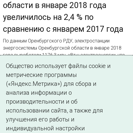
области в январе 2018 года
увеличилось на 2,4 % по
сравнению с январем 2017 года
По данным Оренбургского РДУ, электростанции
энергосистемы Оренбургской области в январе 2018
года выработали 1176,3 млн. кВт•ч электроэнергии, что
на 7,5 % больше выработки за аналогичный период 2017
Общество использует файлы cookie и
года
метрические программы
(«Яндекс.Метрика») для сбора и
Страница 1 из 2.
анализа информации о
производительности и об
1
2
Далее
использовании сайта, а также для
улучшения его работы и
индивидуальной настройки