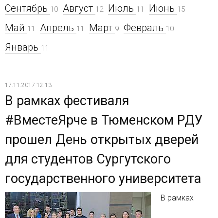
Сентябрь
Август
Июль
Июнь
10
12
11
15
Май
Апрель
Март
Февраль
11
11
9
10
Январь
11
17.11.2017 12:13
В рамках фестиваля
#ВместеЯрче в Тюменском РДУ
прошел День открытых дверей
для студентов Сургутского
государственного университета
В рамках