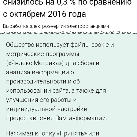
снизилось на 0,3 % по сравнению
с октябрем 2016 года
Выработка электроэнергии электростанциями
энергосистемы Кировской области в октябре 2017 года
составила 405,8 млн. кВт×ч, что на 12,1% больше, чем в
Общество использует файлы cookie и
октябре 2016 года
метрические программы
(«Яндекс.Метрика») для сбора и
Страница 1 из 2.
анализа информации о
производительности и об
1
2
Далее
использовании сайта, а также для
улучшения его работы и
индивидуальной настройки
©2005–2026 АО «СО ЕЭС»
Филиалы и
предоставления Вам информации.
представительства
Использование информации
Нажимая кнопку «Принять» или