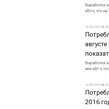
Выработка э
кВт•ч, что н
16.09.2016 08:28
Потребл
августе
показат
Выработка э
млн кВт·ч, ч
16.09.2016 08:26
Потребл
2016 го