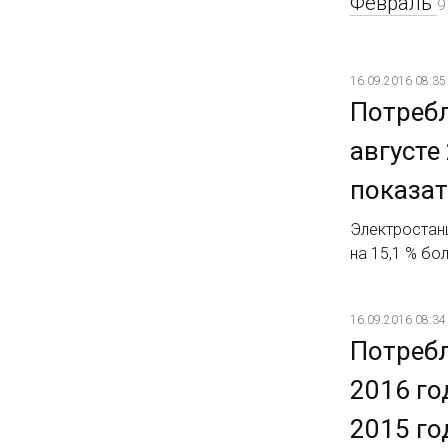
Февраль
9
16.09.2016 08:35
Потребл
августе
показат
Электростанц
на 15,1 % бо
16.09.2016 08:34
Потребл
2016 го
2015 го