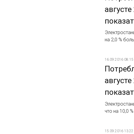
августе
показат
Электростанц
на 2,0 % бол
16.09.2016 08:15
Потребл
августе
показат
Электростанц
что на 10,0 
15.09.2016 13:22