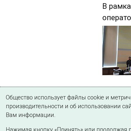
В рамка
операто
Страница 1 из 
Общество использует файлы cookie и метри
1
2
Далее
производительности и об использовании сай
Вам информации.
Нажимая кнопку «Принять» или продолжая р