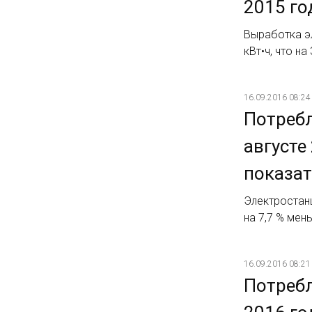
2015 го
Выработка эл
кВт•ч, что н
16.09.2016 08:24
Потребл
августе
показат
Электростанц
на 7,7 % мен
16.09.2016 08:21
Потребл