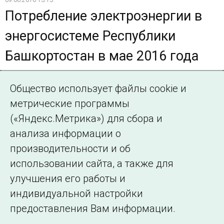
Потребление электроэнергии в
энергосистеме Республики
Башкортостан в мае 2016 года
осталась на уровне мая 2015
Общество использует файлы cookie и
года
метрические программы
По данным Башкирского РДУ, потребление
(«Яндекс.Метрика») для сбора и
электроэнергии в Республике Башкортостан в мае 2016
анализа информации о
года составило 1981,6 млн кВт·ч, что соответствует
производительности и об
объему потребления в мае 2015 года
использовании сайта, а также для
улучшения его работы и
индивидуальной настройки
©2005–2026 АО «СО ЕЭС»
Филиалы и
предоставления Вам информации.
представительства