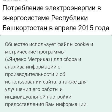
Потребление электроэнергии в
энергосистеме Республики
Башкортостан в апреле 2015 года
увеличилось на 0,2 % по
Общество использует файлы cookie и
сравнению с апрелем 2014 года
метрические программы
По данным Башкирского РДУ, потребление
(«Яндекс.Метрика») для сбора и
электроэнергии в Республики Башкортостан в апреле
анализа информации о
2015 года составило 2173,5 млн. кВт•ч, что на 0,2 %
производительности и об
больше, чем в апреле 2014 года
использовании сайта, а также для
улучшения его работы и
индивидуальной настройки
©2005–2026 АО «СО ЕЭС»
Филиалы и
предоставления Вам информации.
представительства