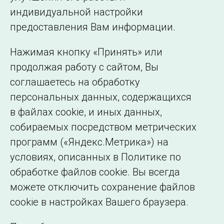
индивидуальной настройки
©2005–2026 АО «СО ЕЭС»
Филиалы и
предоставления Вам информации.
представительства
Использование информации
Нажимая кнопку «Принять» или
Сведения об
продолжая работу с сайтом, Вы
образовательной
соглашаетесь на обработку
организации
персональных данных, содержащихся
в файлах cookie, и иных данных,
собираемых посредством метрических
программ («Яндекс.Метрика») на
условиях, описанных в Политике по
обработке файлов cookie. Вы всегда
можете отключить сохранение файлов
cookie в настройках Вашего браузера.