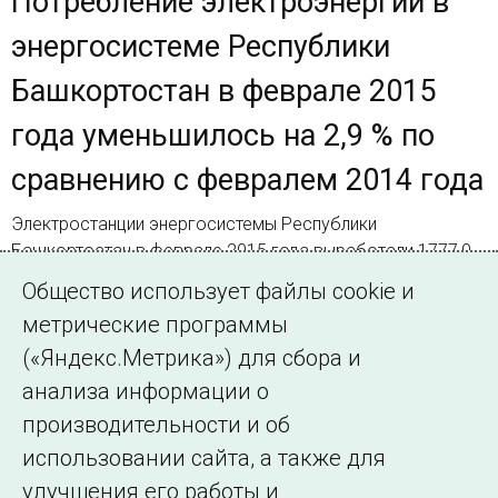
Потребление электроэнергии в
энергосистеме Республики
Башкортостан в феврале 2015
года уменьшилось на 2,9 % по
сравнению с февралем 2014 года
Электростанции энергосистемы Республики
Башкортостан в феврале 2015 года выработали 1777,0
млн. кВт·ч электроэнергии, что на 9,3 % меньше, чем в
Общество использует файлы cookie и
феврале 2014 года
метрические программы
(«Яндекс.Метрика») для сбора и
Страница 1 из 2.
анализа информации о
производительности и об
1
2
Далее
использовании сайта, а также для
улучшения его работы и