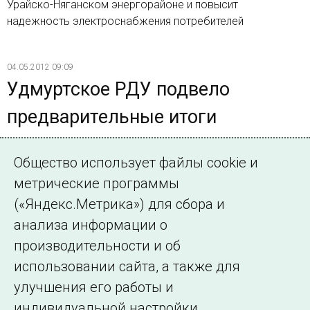
Урайско-Няганском энергорайоне и повысит
надежность электроснабжения потребителей
04.05.2012 09:09
Удмуртское РДУ подвело
предварительные итоги
прохождения осенне-зимнего
Общество использует файлы cookie и
периода 2011/2012 г.
метрические программы
Реализация комплекса мероприятий в период осенне-
(«Яндекс.Метрика») для сбора и
зимнего максимума нагрузок позволила не допустить
анализа информации о
аварийных ситуаций, влияющих на системную
производительности и об
надежность
использовании сайта, а также для
улучшения его работы и
индивидуальной настройки