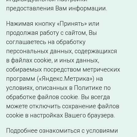
©2005–2026 АО «СО ЕЭС»
Филиалы и
предоставления Вам информации.
представительства
Использование информации
Нажимая кнопку «Принять» или
Сведения об
продолжая работу с сайтом, Вы
образовательной
соглашаетесь на обработку
организации
персональных данных, содержащихся
в файлах cookie, и иных данных,
собираемых посредством метрических
программ («Яндекс.Метрика») на
условиях, описанных в Политике по
обработке файлов cookie. Вы всегда
можете отключить сохранение файлов
cookie в настройках Вашего браузера.
Подробнее ознакомиться с условиями