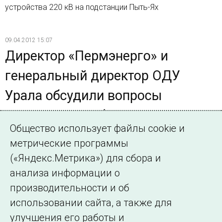
устройства 220 кВ на подстанции Пыть-Ях
09.04.2012 15:07
Директор «Пермэнерго» и
генеральный директор ОДУ
Урала обсудили вопросы
надежности работы Пермской
Общество использует файлы cookie и
энергосистемы
метрические программы
5 апреля 2012 года в Перми состоялась встреча
(«Яндекс.Метрика») для сбора и
директора филиала ОАО «МРСК Урала» - «Пермэнерго»
анализа информации о
Олега Жданова с генеральным директором ОДУ Урала
производительности и об
Владимиром Павловым
использовании сайта, а также для
улучшения его работы и