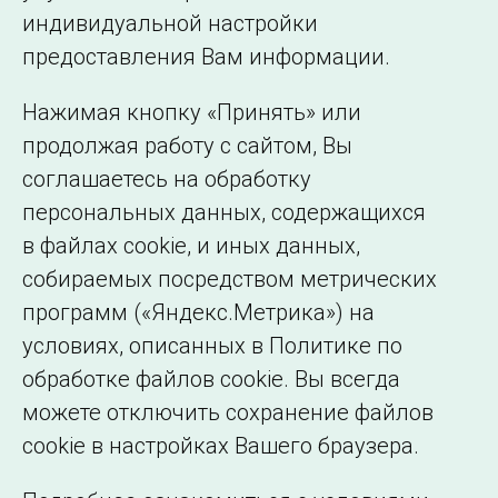
индивидуальной настройки
©2005–2026 АО «СО ЕЭС»
Филиалы и
предоставления Вам информации.
представительства
Использование информации
Нажимая кнопку «Принять» или
Сведения об
продолжая работу с сайтом, Вы
образовательной
соглашаетесь на обработку
организации
персональных данных, содержащихся
в файлах cookie, и иных данных,
собираемых посредством метрических
программ («Яндекс.Метрика») на
условиях, описанных в Политике по
обработке файлов cookie. Вы всегда
можете отключить сохранение файлов
cookie в настройках Вашего браузера.