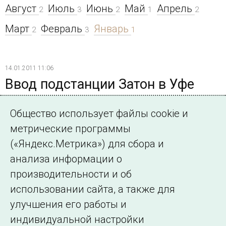
Август
Июль
Июнь
Май
Апрель
2
3
2
1
2
Март
Февраль
Январь
2
3
1
14.01.2011 11:06
Ввод подстанции Затон в Уфе
расширит возможности
Общество использует файлы cookie и
электроснабжения новых
метрические программы
микрорайонов города
(«Яндекс.Метрика») для сбора и
анализа информации о
Специалисты Башкирского РДУ обеспечили режимные
производительности и об
условия для ввода новой подстанции
использовании сайта, а также для
улучшения его работы и
индивидуальной настройки