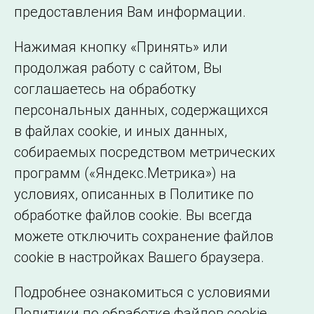
©2005–2026 АО «СО ЕЭС»
Филиалы и
предоставления Вам информации.
представительства
Использование информации
Нажимая кнопку «Принять» или
Сведения об
продолжая работу с сайтом, Вы
образовательной
соглашаетесь на обработку
организации
персональных данных, содержащихся
в файлах cookie, и иных данных,
собираемых посредством метрических
программ («Яндекс.Метрика») на
условиях, описанных в Политике по
обработке файлов cookie. Вы всегда
можете отключить сохранение файлов
cookie в настройках Вашего браузера.
Подробнее ознакомиться с условиями
Политики по обработке файлов cookie