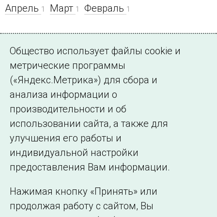
Апрель
Март
Февраль
1
1
1
06.07.2009 00:00
Общество использует файлы cookie и
Российский цербер
метрические программы
энергогенерации
(«Яндекс.Метрика») для сбора и
анализа информации о
web-портал «РусБизнесНьюс», рубрика «Аналитика».
производительности и об
6.07.2009.
использовании сайта, а также для
улучшения его работы и
индивидуальной настройки
©2005–2026 АО «СО ЕЭС»
Филиалы и
предоставления Вам информации.
представительства
Использование информации
Нажимая кнопку «Принять» или
Сведения об
продолжая работу с сайтом, Вы
образовательной