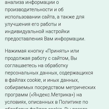
анализа информации о
образования, направленного на подготовку
производительности и об
специалистов для электроэнергетики.
использовании сайта, а также для
улучшения его работы и
индивидуальной настройки
©2005–2026 АО «СО ЕЭС»
Филиалы и
предоставления Вам информации.
представительства
Использование информации
Нажимая кнопку «Принять» или
Сведения об
продолжая работу с сайтом, Вы
образовательной
соглашаетесь на обработку
организации
персональных данных, содержащихся
в файлах cookie, и иных данных,
собираемых посредством метрических
программ («Яндекс.Метрика») на
условиях, описанных в Политике по