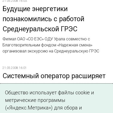
21.05.2008 16:03
Будущие энергетики
познакомились с работой
Среднеуральской ГРЭС
Филиал ОАО «СО ЕЭС» ОДУ Урала совместно с
Благотворительным фондом «Надежная смена»
организовал экскурсию на Среднеуральскую ГРЭС
21.05.2008 16:01
Системный оператор расширяет
рамки подготовки молодой
Общество использует файлы cookie и
смены энергетиков
метрические программы
Филиал ОАО «СО ЕЭС» ОДУ Урала стал участником
(«Яндекс.Метрика») для сбора и
четырехстороннего договора довузовского