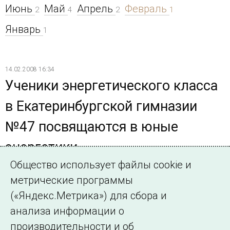
Июнь
Май
Апрель
Февраль
2
4
2
1
Январь
1
14.02.2008 16:34
Ученики энергетического класса
в Екатеринбургской гимназии
№47 посвящаются в юные
энергетики
Общество использует файлы cookie и
Специализированный класс – часть целенаправленной
метрические программы
работы Системного оператора по созданию
непрерывной цепочки обучения: «школа – вуз –
(«Яндекс.Метрика») для сбора и
предприятие» и формированию раннего
анализа информации о
профессионального самоопределения будущих
производительности и об
студентов-энергетиков