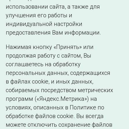
использовании сайта, а также для
улучшения его работы и
индивидуальной настройки
©2005–2026 АО «СО ЕЭС»
Филиалы и
предоставления Вам информации.
представительства
Использование информации
Нажимая кнопку «Принять» или
Сведения об
продолжая работу с сайтом, Вы
образовательной
соглашаетесь на обработку
организации
персональных данных, содержащихся
в файлах cookie, и иных данных,
собираемых посредством метрических
программ («Яндекс.Метрика») на
условиях, описанных в Политике по
обработке файлов cookie. Вы всегда
можете отключить сохранение файлов