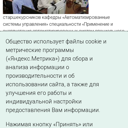
старшекурсников кафедры «Автоматизированные
системы управления» специальности «Применение и
эксплуатация автоматизированных систем специального
назначения» факультета информатики и робототехники
Общество использует файлы cookie и
Уфимского университета науки и технологий
метрические программы
(«Яндекс.Метрика») для сбора и
Страница 4 из 5.
анализа информации о
производительности и об
Назад
1
…
3
4
5
Далее
использовании сайта, а также для
улучшения его работы и
индивидуальной настройки
©2005–2026 АО «СО ЕЭС»
Филиалы и
предоставления Вам информации.
представительства
Использование информации
Нажимая кнопку «Принять» или