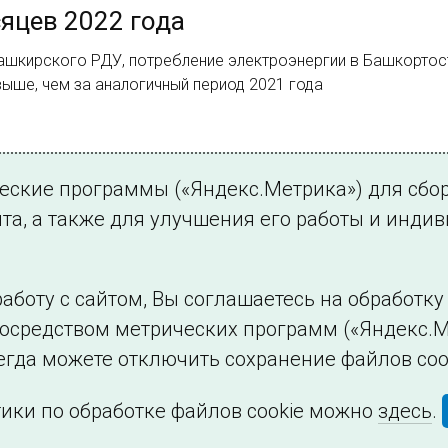
сяцев 2022 года
шкирского РДУ, потребление электроэнергии в Башкортостан
 выше, чем за аналогичный период 2021 года
15.
ческие программы («Яндекс.Метрика») для сбо
3
4
…
15
Далее
та, а также для улучшения его работы и инди
аботу с сайтом, Вы соглашаетесь на обработк
посредством метрических программ («Яндекс.М
Филиалы и представительства
Использование и
егда можете отключить сохранение файлов coo
ики по обработке файлов cookie можно
здесь
.