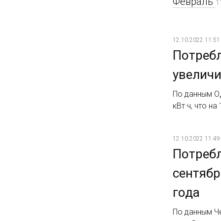
Февраль
1
12.10.2022 11:51
Потребл
увеличи
По данным ОД
кВт·ч, что н
12.10.2022 11:49
Потребл
сентябр
года
По данным Че