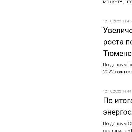
млн кВт•ч, ч
12.10.2022 11:46
Увеличе
роста п
Тюменск
По данным Т
2022 года со
12.10.2022 11:44
По итог
энергос
По данным С
составило 31