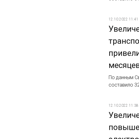
12.10.2022 11:41
Увеличе
транспо
привели
месяцев
По данным Св
составило 32
12.10.2022 11:38
Увелич
повышен