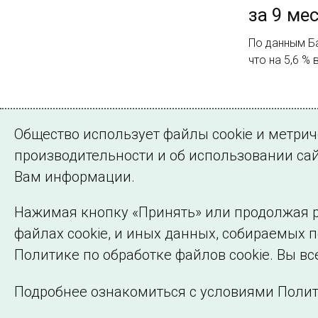
за 9 ме
По данным Ба
что на 5,6 %
Страница 3 из 
Общество использует файлы cookie и метри
Назад
1
2
производительности и об использовании сай
Вам информации.
Нажимая кнопку «Принять» или продолжая р
файлах cookie, и иных данных, собираемых 
©2005–2026 АО «СО ЕЭС»
Политике по обработке файлов cookie. Вы вс
Подробнее ознакомиться с условиями Полит