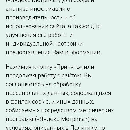
(«Яндекс.Метрика») для сбора и
Страница 3 из 17.
анализа информации о
производительности и об
Назад
1
2
3
4
…
17
Далее
использовании сайта, а также для
улучшения его работы и
индивидуальной настройки
©2005–2026 АО «СО ЕЭС»
Филиалы и
предоставления Вам информации.
представительства
Использование информации
Нажимая кнопку «Принять» или
Сведения об
продолжая работу с сайтом, Вы
образовательной
соглашаетесь на обработку
организации
персональных данных, содержащихся
в файлах cookie, и иных данных,
собираемых посредством метрических
программ («Яндекс.Метрика») на
условиях, описанных в Политике по