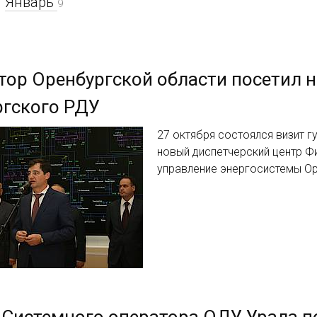
Январь
9
тор Оренбургской области посетил 
ргского РДУ
27 октября состоялся визит 
новый диспетчерский центр Ф
управление энергосистемы О
Системного оператора ОДУ Урала по