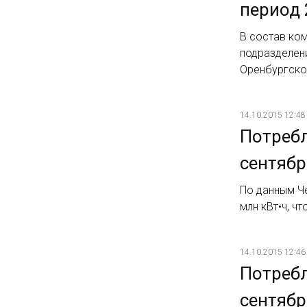
период 
В состав ком
подразделен
Оренбургско
14.10.2015 12:48
Потребл
сентябр
По данным Че
млн кВт•ч, ч
14.10.2015 12:46
Потребл
сентябр