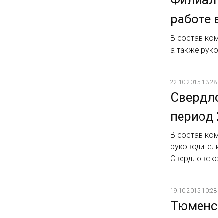
работе 
В состав ко
а также рук
22.10.2015 13:28
Свердло
период 
В состав ком
руководител
Свердловск
19.10.2015 10:28
Тюменск