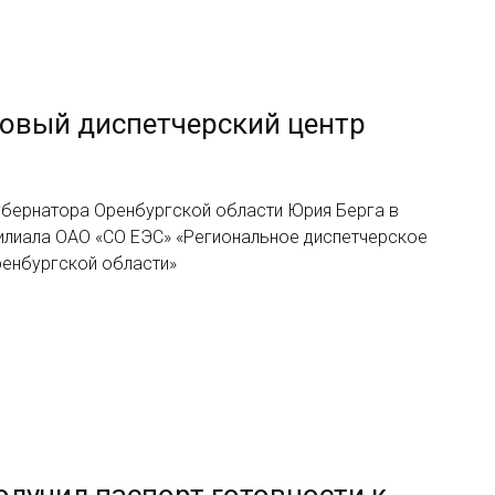
новый диспетчерский центр
губернатора Оренбургской области Юрия Берга в
илиала ОАО «СО ЕЭС» «Региональное диспетчерское
ренбургской области»
лучил паспорт готовности к