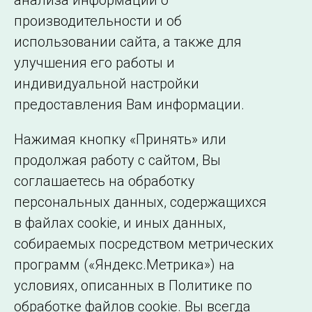
анализа информации о
производительности и об
Назад
1
2
3
4
Далее
использовании сайта, а также для
улучшения его работы и
индивидуальной настройки
©2005–2026 АО «СО ЕЭС»
Филиалы и
предоставления Вам информации.
представительства
Использование информации
Нажимая кнопку «Принять» или
Сведения об
продолжая работу с сайтом, Вы
образовательной
соглашаетесь на обработку
организации
персональных данных, содержащихся
в файлах cookie, и иных данных,
собираемых посредством метрических
программ («Яндекс.Метрика») на
условиях, описанных в Политике по
обработке файлов cookie. Вы всегда