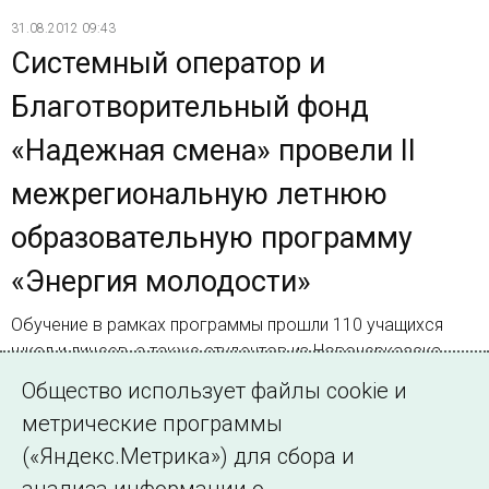
31.08.2012 09:43
Системный оператор и
Благотворительный фонд
«Надежная смена» провели II
межрегиональную летнюю
образовательную программу
«Энергия молодости»
Обучение в рамках программы прошли 110 учащихся
школ и лицеев, а также студентов из Новочеркасска,
Пятигорска, Ставрополя, Томска, Екатеринбурга и
Общество использует файлы cookie и
Самары
метрические программы
(«Яндекс.Метрика») для сбора и
Страница 2 из 4.