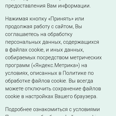
©2005–2026 АО «СО ЕЭС»
Филиалы и
предоставления Вам информации.
представительства
Использование информации
Нажимая кнопку «Принять» или
Сведения об
продолжая работу с сайтом, Вы
образовательной
соглашаетесь на обработку
организации
персональных данных, содержащихся
в файлах cookie, и иных данных,
собираемых посредством метрических
программ («Яндекс.Метрика») на
условиях, описанных в Политике по
обработке файлов cookie. Вы всегда
можете отключить сохранение файлов
cookie в настройках Вашего браузера.
Подробнее ознакомиться с условиями