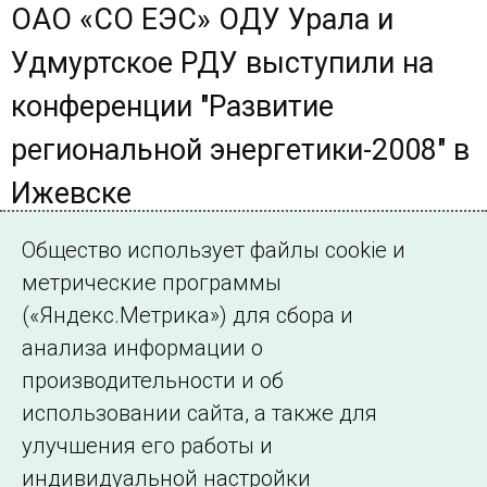
ОАО «СО ЕЭС» ОДУ Урала и
Удмуртское РДУ выступили на
конференции "Развитие
региональной энергетики-2008" в
Ижевске
В Ижевске в здании Правительства Удмуртской
Общество использует файлы cookie и
Республики состоялась межрегиональная конференция
метрические программы
(«Яндекс.Метрика») для сбора и
Страница 171 из 174.
анализа информации о
производительности и об
Назад
1
…
170
171
172
…
174
Далее
использовании сайта, а также для
улучшения его работы и
индивидуальной настройки