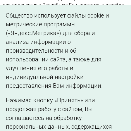
электроэнергии в Республике Башкортостан в декабре
2020 года составило 2516,3 млн кВт·ч, что на 3,8 %
Общество использует файлы cookie и
меньше, чем в декабре 2019 года
метрические программы
(«Яндекс.Метрика») для сбора и
Страница 16 из 16.
анализа информации о
производительности и об
Назад
1
…
14
15
16
использовании сайта, а также для
улучшения его работы и
индивидуальной настройки
©2005–2026 АО «СО ЕЭС»
Филиалы и
предоставления Вам информации.
представительства
Использование информации
Нажимая кнопку «Принять» или
Сведения об
продолжая работу с сайтом, Вы
образовательной
соглашаетесь на обработку
организации
персональных данных, содержащихся