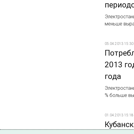
периодо
Электростанц
меньше выра
05.04.2013 15:30
Потребл
2013 го
года
Электростанц
% больше вы
01.04.2013 15:18
Кубанск