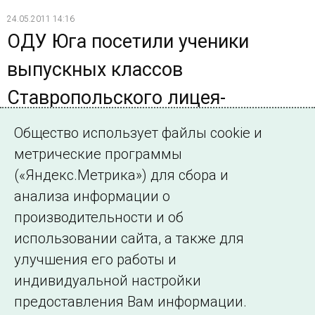
24.05.2011 14:16
ОДУ Юга посетили ученики
выпускных классов
Ставропольского лицея-
интерната для одаренных детей
Общество использует файлы cookie и
метрические программы
20 мая в Филиале ОАО «СО ЕЭС» «Объединенное
диспетчерское управление энергосистемами Юга»
(«Яндекс.Метрика») для сбора и
состоялся традиционный День открытых дверей для
анализа информации о
учеников выпускных классов ставропольского лицея-
производительности и об
интерната для одаренных детей
использовании сайта, а также для
улучшения его работы и
индивидуальной настройки
©2005–2026 АО «СО ЕЭС»
Филиалы и
предоставления Вам информации.
представительства