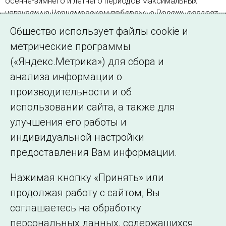
осенне-зимнего и летнего периодов максимальных
нагрузок на Черноморском побережье России, создаст
дополнительные возможности по технологическому
Общество использует файлы cookie и
присоединению потребителей к электрическим сетям
метрические программы
(«Яндекс.Метрика») для сбора и
Страница 3 из 4.
анализа информации о
производительности и об
Назад
1
2
3
4
Далее
использовании сайта, а также для
улучшения его работы и
индивидуальной настройки
©2005–2026 АО «СО ЕЭС»
Филиалы и
предоставления Вам информации.
представительства
Использование информации
Нажимая кнопку «Принять» или
Сведения об
продолжая работу с сайтом, Вы
образовательной
соглашаетесь на обработку
организации
персональных данных, содержащихся