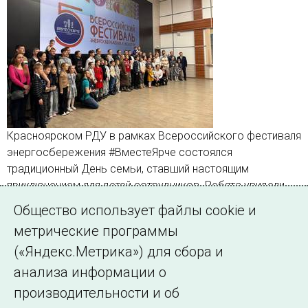
Красноярском РДУ в рамках Всероссийского фестиваля
энергосбережения #ВместеЯрче состоялся
традиционный День семьи, ставший настоящим
приключением для детей сотрудников. Ребята увидели,
как работают их родители, и сами на один день стали
Общество использует файлы cookie и
исследователями энергии
метрические программы
(«Яндекс.Метрика») для сбора и
Страница 1 из 18.
анализа информации о
производительности и об
1
2
3
…
18
Далее