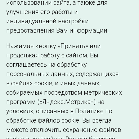
использовании сайта, а также для
улучшения его работы и
индивидуальной настройки
©2005–2026 АО «СО ЕЭС»
Филиалы и
предоставления Вам информации.
представительства
Использование информации
Нажимая кнопку «Принять» или
Сведения об
продолжая работу с сайтом, Вы
образовательной
соглашаетесь на обработку
организации
персональных данных, содержащихся
в файлах cookie, и иных данных,
собираемых посредством метрических
программ («Яндекс.Метрика») на
условиях, описанных в Политике по
обработке файлов cookie. Вы всегда
можете отключить сохранение файлов