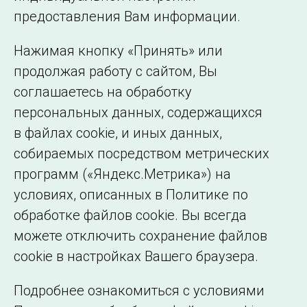
©2005–2026 АО «СО ЕЭС»
Филиалы и
предоставления Вам информации.
представительства
Использование информации
Нажимая кнопку «Принять» или
Сведения об
продолжая работу с сайтом, Вы
образовательной
соглашаетесь на обработку
организации
персональных данных, содержащихся
в файлах cookie, и иных данных,
собираемых посредством метрических
программ («Яндекс.Метрика») на
условиях, описанных в Политике по
обработке файлов cookie. Вы всегда
можете отключить сохранение файлов
cookie в настройках Вашего браузера.
Подробнее ознакомиться с условиями