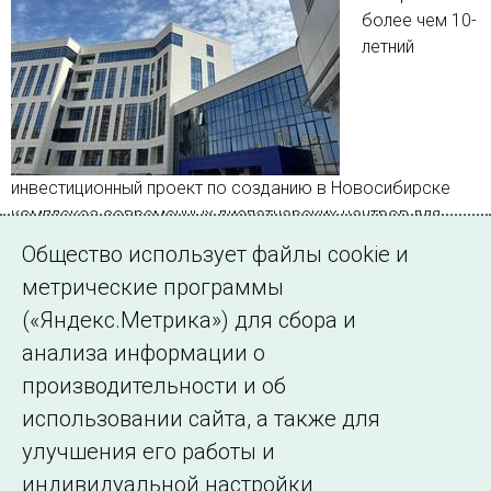
более чем 10-
летний
инвестиционный проект по созданию в Новосибирске
комплекса современных диспетчерских центров для
размещения двух филиалов – ОДУ Сибири и
Общество использует файлы cookie и
Новосибирское РДУ
метрические программы
(«Яндекс.Метрика») для сбора и
Страница 1 из 2.
анализа информации о
производительности и об
1
2
Далее
использовании сайта, а также для
улучшения его работы и
индивидуальной настройки