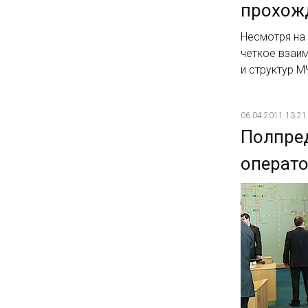
прохожд
Несмотря на
четкое взаим
и структур М
06.04.2011 13:21
Полпред
операто