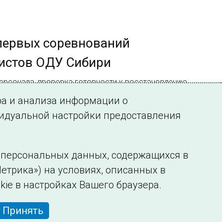
первых соревнований
истов ОДУ Сибири
ерсонала, проверка готовности к восстановлению
енствование нормативно-технической документации
ра и анализа информации о
видуальной настройки предоставления
у персональных данных, содержащихся в
етрика») на условиях, описанных в
нформации
Сведения об образовательной организации
kie в настройках Вашего браузера.
Принять