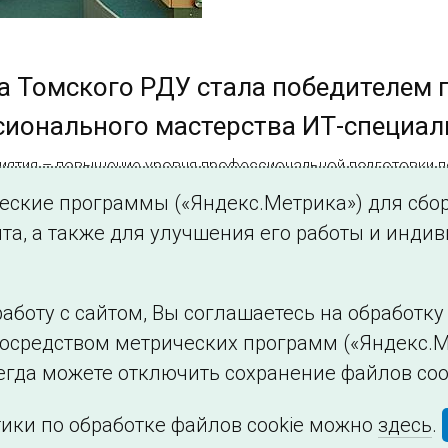
 Томского РДУ стала победителем 
сионального мастерства ИТ-специал
иятия – повышение уровня профессиональной подготовки п
уктуры регионального диспетчерского управления, соверш
ческие программы («Яндекс.Метрика») для сбо
та, а также для улучшения его работы и инди
аботу с сайтом, Вы соглашаетесь на обработк
посредством метрических программ («Яндекс.М
Филиалы и представительства
Использование и
егда можете отключить сохранение файлов coo
ики по обработке файлов cookie можно
здесь
.