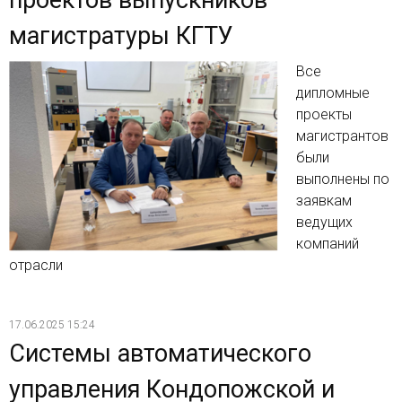
проектов выпускников
магистратуры КГТУ
Все
дипломные
проекты
магистрантов
были
выполнены по
заявкам
ведущих
компаний
отрасли
17.06.2025 15:24
Системы автоматического
управления Кондопожской и