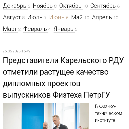
Декабрь
Ноябрь
Октябрь
Сентябрь
6
8
10
6
Август
Июль
Июнь
Май
Апрель
8
7
6
10
10
Март
Февраль
Январь
2
4
5
25.06.2025 16:49
Представители Карельского РДУ
отметили растущее качество
дипломных проектов
выпускников Физтеха ПетрГУ
В Физико-
техническом
институте