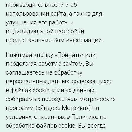
производительности и об
детей
использовании сайта, а также для
улучшения его работы и
индивидуальной настройки
©2005–2026 АО «СО ЕЭС»
Филиалы и
предоставления Вам информации.
представительства
Использование информации
Нажимая кнопку «Принять» или
Сведения об
продолжая работу с сайтом, Вы
образовательной
соглашаетесь на обработку
организации
персональных данных, содержащихся
в файлах cookie, и иных данных,
собираемых посредством метрических
программ («Яндекс.Метрика») на
условиях, описанных в Политике по
обработке файлов cookie. Вы всегда