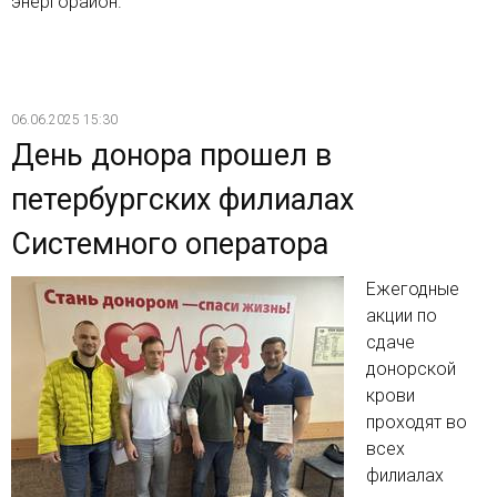
энергорайон.
06.06.2025 15:30
День донора прошел в
петербургских филиалах
Системного оператора
Ежегодные
акции по
сдаче
донорской
крови
проходят во
всех
филиалах