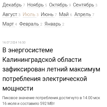
Декабрь
Ноябрь
Октябрь
Сентябрь
7
5
9
3
Август
Июль
Июнь
Май
Апрель
3
3
7
6
7
Март
Февраль
Январь
4
2
2
16.07.2024 16:30
В энергосистеме
Калининградской области
зафиксирован летний максимум
потребления электрической
мощности
Пиковое значение потребления достигнуто в 14.00 мск
16 июля и составило 592 МВт