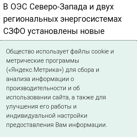
В ОЭС Северо-Запада и двух
региональных энергосистемах
СЗФО установлены новые
значения летнего максимума
Общество использует файлы cookie и
потребления мощности
метрические программы
Основной причиной роста потребления на фоне высоких
(«Яндекс.Метрика») для сбора и
температур наружного воздуха является увеличение
анализа информации о
потребления населением, мелкомоторной нагрузкой и
производительности и об
прочими потребителями
использовании сайта, а также для
улучшения его работы и
индивидуальной настройки
©2005–2026 АО «СО ЕЭС»
Филиалы и
предоставления Вам информации.
представительства
Использование информации