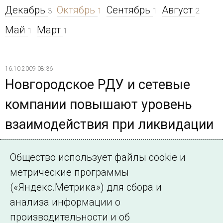
Декабрь
Октябрь
Сентябрь
Август
3
1
1
2
Май
Март
1
1
16.10.2009 08:36
Новгородское РДУ и сетевые
компании повышают уровень
взаимодействия при ликвидации
возможных аварий в преддверии
Общество использует файлы cookie и
ОЗП
метрические программы
Масштабные противоаварийные учения были посвящены
(«Яндекс.Метрика») для сбора и
отработке совместных действий при ликвидации
анализа информации о
сложных технологических нарушений в условиях низких
производительности и об
температур