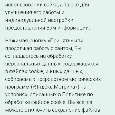
использовании сайта, а также для
улучшения его работы и
индивидуальной настройки
©2005–2026 АО «СО ЕЭС»
Филиалы и
предоставления Вам информации.
представительства
Использование информации
Нажимая кнопку «Принять» или
Сведения об
продолжая работу с сайтом, Вы
образовательной
соглашаетесь на обработку
организации
персональных данных, содержащихся
в файлах cookie, и иных данных,
собираемых посредством метрических
программ («Яндекс.Метрика») на
условиях, описанных в Политике по
обработке файлов cookie. Вы всегда
можете отключить сохранение файлов