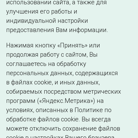
использовании сайта, а также для
улучшения его работы и
индивидуальной настройки
©2005–2026 АО «СО ЕЭС»
Филиалы и
предоставления Вам информации.
представительства
Использование информации
Нажимая кнопку «Принять» или
Сведения об
продолжая работу с сайтом, Вы
образовательной
соглашаетесь на обработку
организации
персональных данных, содержащихся
в файлах cookie, и иных данных,
собираемых посредством метрических
программ («Яндекс.Метрика») на
условиях, описанных в Политике по
обработке файлов cookie. Вы всегда
можете отключить сохранение файлов
cookie в настройках Вашего браузера.