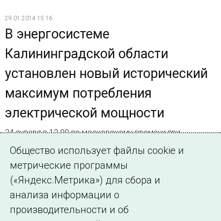
29.01.2014 15:16
В энергосистеме
Калининградской области
установлен новый исторический
максимум потребления
электрической мощности
24 января в 12.00 по московскому времени при
среднесуточной температуре -15,1ºС в Калининградской
Общество использует файлы cookie и
энергосистеме потребление мощности достигло 827 МВт
метрические программы
(«Яндекс.Метрика») для сбора и
Страница 113 из 127.
анализа информации о
производительности и об
Назад
1
…
112
113
114
…
127
Далее