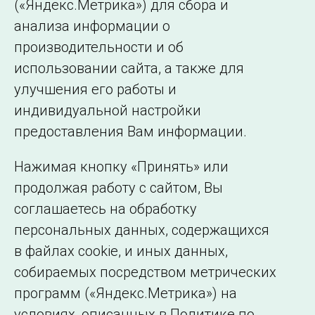
(«Яндекс.Метрика») для сбора и
Страница 1 из 2.
анализа информации о
производительности и об
1
2
Далее
использовании сайта, а также для
улучшения его работы и
индивидуальной настройки
©2005–2026 АО «СО ЕЭС»
Филиалы и
предоставления Вам информации.
представительства
Использование информации
Нажимая кнопку «Принять» или
Сведения об
продолжая работу с сайтом, Вы
образовательной
соглашаетесь на обработку
организации
персональных данных, содержащихся
в файлах cookie, и иных данных,
собираемых посредством метрических
программ («Яндекс.Метрика») на
условиях, описанных в Политике по