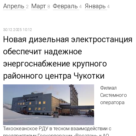
Апрель
Март
Февраль
Январь
2
8
4
4
30.12.2025 10:12
Новая дизельная электростанция
обеспечит надежное
энергоснабжение крупного
районного центра Чукотки
Филиал
Системного
оператора
Тихоокеанское РДУ в тесном взаимодействии с
предприятиями Госкорпорации «Росатом» и АО