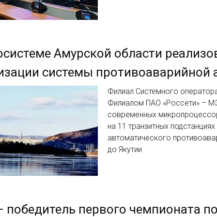
осистеме Амурской области реализ
изации системы противоаварийной 
Филиал Системного оператора
Филиалом ПАО «Россети» – МЭ
современных микропроцессор
на 11 транзитных подстанция
автоматического противоавар
до Якутии
– победитель первого чемпионата 