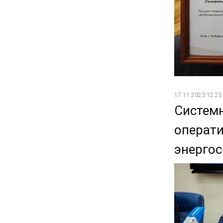
17.11.2023 12:25
Системн
операти
энергос