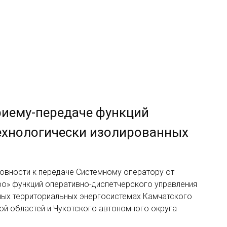
риему-передаче функций
технологически изолированных
товности к передаче Системному оператору от
ро» функций оперативно-диспетчерского управления
ных территориальных энергосистемах Камчатского
кой областей и Чукотского автономного округа