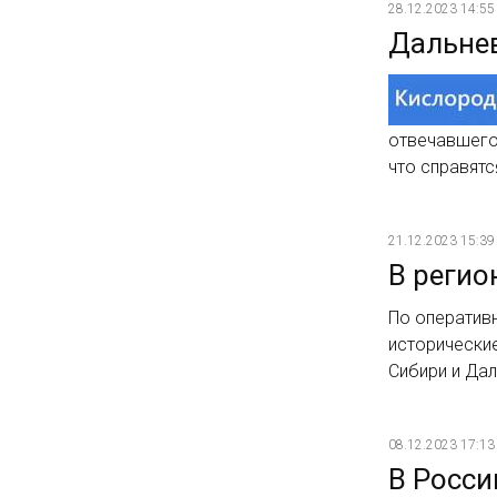
28.12.2023 14:55
Дальнев
отвечавшего 
что справят
21.12.2023 15:39
В регио
По оперативн
исторически
Сибири и Да
08.12.2023 17:13
В Росси