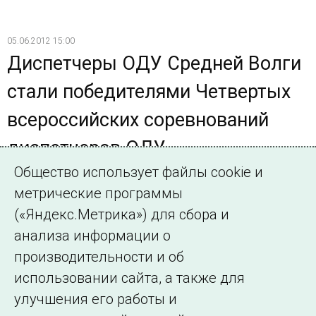
05.06.2012 15:00
Диспетчеры ОДУ Средней Волги
стали победителями Четвертых
всероссийских соревнований
диспетчеров ОДУ
Общество использует файлы cookie и
1 июня в Хабаровске завершились четвертые
метрические программы
Всероссийские соревнования профессионального
мастерства диспетчеров Филиалов ОАО «СО ЕЭС»
(«Яндекс.Метрика») для сбора и
Объединенных диспетчерских управлений (ОДУ). По
анализа информации о
итогам соревнований первое место заняла команда
производительности и об
ОДУ Средней Волги.
использовании сайта, а также для
улучшения его работы и