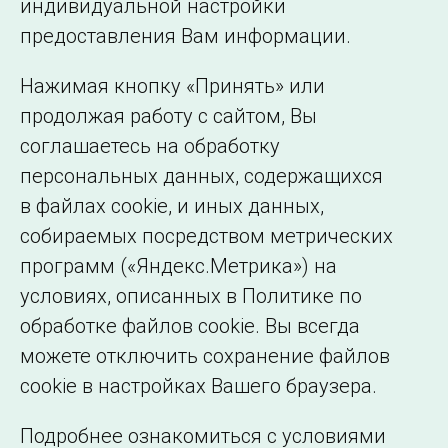
индивидуальной настройки
©2005–2026 АО «СО ЕЭС»
Филиалы и
предоставления Вам информации.
представительства
Использование информации
Нажимая кнопку «Принять» или
Сведения об
продолжая работу с сайтом, Вы
образовательной
соглашаетесь на обработку
организации
персональных данных, содержащихся
в файлах cookie, и иных данных,
собираемых посредством метрических
программ («Яндекс.Метрика») на
условиях, описанных в Политике по
обработке файлов cookie. Вы всегда
можете отключить сохранение файлов
cookie в настройках Вашего браузера.
Подробнее ознакомиться с условиями