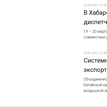
23.03.2012 12:18
В Хабар
диспетч
19 – 20 мар
совместных д
20.01.2012 12:39
Системн
экспорт
Объединенно
Китайской н
воздушной л