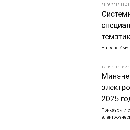
21.05.2012 11:41
Системн
специал
темати
На базе Аму
17.05.2012 08:52
Минэне
электро
2025 го
Приказом и.о
электроэнер