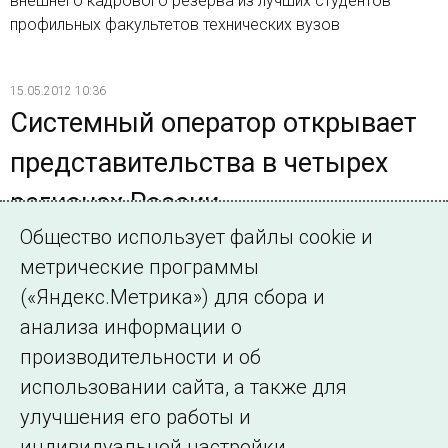
внешнего кадрового резерва из лучших студентов
профильных факультетов технических вузов
15.05.2012 10:36
Системный оператор открывает
представительства в четырех
регионах России
Общество использует файлы cookie и
Представительства в Брянской, Калужской, Орловской и
метрические программы
Псковской областях созданы в целях повышения
эффективности взаимодействия ОАО «СО ЕЭС» с
(«Яндекс.Метрика») для сбора и
субъектами электроэнергетики, органами
анализа информации о
исполнительной власти, территориальными органами
производительности и об
Ростехнадзора и МЧС
использовании сайта, а также для
улучшения его работы и
индивидуальной настройки