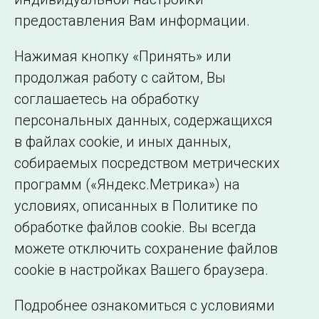
©2005–2026 АО «СО ЕЭС»
Филиалы и
предоставления Вам информации.
представительства
Использование информации
Нажимая кнопку «Принять» или
Сведения об
продолжая работу с сайтом, Вы
образовательной
соглашаетесь на обработку
организации
персональных данных, содержащихся
в файлах cookie, и иных данных,
собираемых посредством метрических
программ («Яндекс.Метрика») на
условиях, описанных в Политике по
обработке файлов cookie. Вы всегда
можете отключить сохранение файлов
cookie в настройках Вашего браузера.
Подробнее ознакомиться с условиями