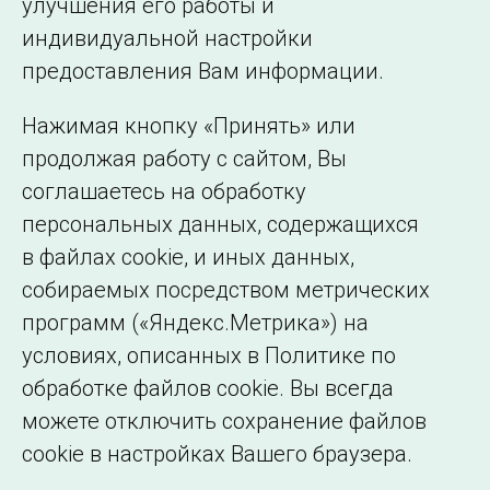
улучшения его работы и
индивидуальной настройки
©2005–2026 АО «СО ЕЭС»
Филиалы и
предоставления Вам информации.
представительства
Использование информации
Нажимая кнопку «Принять» или
Сведения об
продолжая работу с сайтом, Вы
образовательной
соглашаетесь на обработку
организации
персональных данных, содержащихся
в файлах cookie, и иных данных,
собираемых посредством метрических
программ («Яндекс.Метрика») на
условиях, описанных в Политике по
обработке файлов cookie. Вы всегда
можете отключить сохранение файлов
cookie в настройках Вашего браузера.