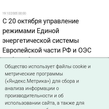
19.10.2005 00:00
С 20 октября управление
режимами Единой
энергетической системы
Европейской части РФ и ОЭС
Сибири будет осуществляться по
Общество использует файлы cookie и
новым правилам
метрические программы
Изменение правил связано с внедрением технологии
(«Яндекс.Метрика») для сбора и
балансирования (балансирующий рынок), которое стало
анализа информации о
очередным шагом к либерализации рынка
производительности и об
электроэнергии.
использовании сайта, а также для