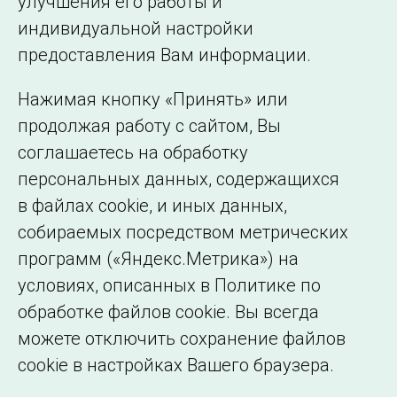
улучшения его работы и
индивидуальной настройки
©2005–2026 АО «СО ЕЭС»
Филиалы и
предоставления Вам информации.
представительства
Использование информации
Нажимая кнопку «Принять» или
Сведения об
продолжая работу с сайтом, Вы
образовательной
соглашаетесь на обработку
организации
персональных данных, содержащихся
в файлах cookie, и иных данных,
собираемых посредством метрических
программ («Яндекс.Метрика») на
условиях, описанных в Политике по
обработке файлов cookie. Вы всегда
можете отключить сохранение файлов
cookie в настройках Вашего браузера.