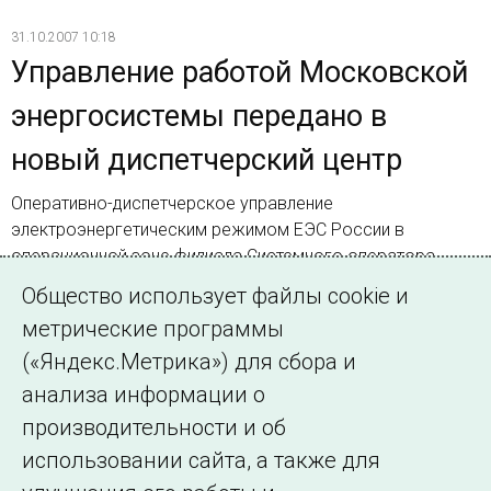
31.10.2007 10:18
Управление работой Московской
энергосистемы передано в
новый диспетчерский центр
Оперативно-диспетчерское управление
электроэнергетическим режимом ЕЭС России в
операционной зоне филиала Системного оператора
Московского РДУ переведено в новый диспетчерский
Общество использует файлы cookie и
центр
метрические программы
(«Яндекс.Метрика») для сбора и
Страница 190 из 191.
анализа информации о
производительности и об
Назад
1
…
189
190
191
Далее
использовании сайта, а также для