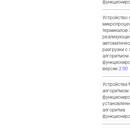
функциониро
Устройство 
микропроце
терминалов
реализующе
автоматичес
разгрузки с
алгоритмом
функционир
версии
2.00
Устройства 
алгоритмом
функциониро
установленн
алгоритма
функционир