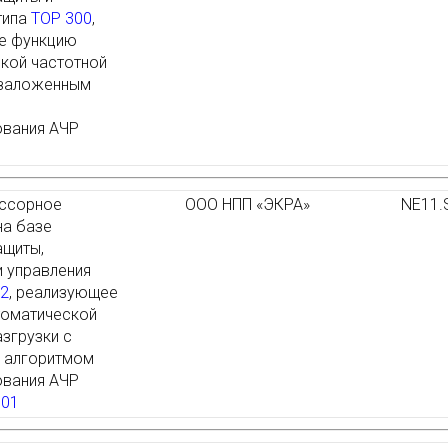
типа
ТОР 300
,
е функцию
кой частотной
 заложенным
ования АЧР
ссорное
ООО НПП «ЭКРА»
NE11.
на базе
ащиты,
и управления
2
, реализующее
томатической
азгрузки с
 алгоритмом
ования АЧР
.01