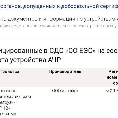
 органов, допущенных к добровольной серти
нь документов и информации по устройствам 
щих представлению заявителем на рассмотрение органу
цированные в СДС «СО ЕЭС» на соо
та устройства АЧР
стройства
Производитель
Рег
номе
со
ссорное
ООО «Парма»
NC11.
автоматической
азгрузки
Р 12»
,
лгоритма