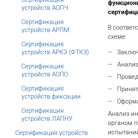
функциони
устройств АОПЧ
сертифиц
Сертификация
В соответ
устройств АРПМ
схеме:
Сертификация
устройств АРКЗ (ФТКЗ)
Заключ
Анали
Сертификация
устройств АОПО
Провед
Сертификация
Принят
устройств фиксации
Оформл
Сертификация
Анализ ин
устройств ЛАПНУ
органом 
испытаний
Сертификация устройств