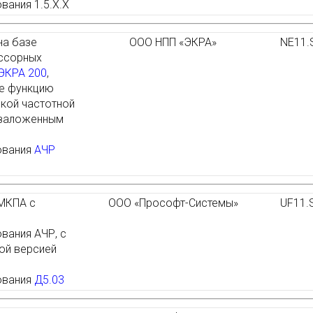
вания 1.5.Х.Х
на базе
ООО НПП «ЭКРА»
NE11.
ссорных
ЭКРА 200
,
е функцию
кой частотной
 заложенным
ования
АЧР
МКПА с
ООО «Прософт-Системы»
UF11.
вания АЧР, с
ой версией
ования
Д5.03