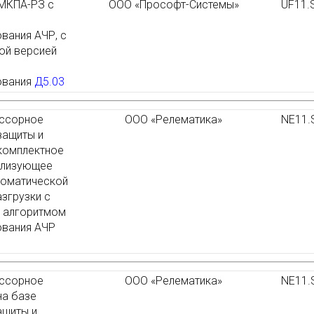
МКПА-РЗ с
ООО «Прософт-Системы»
UF11.
вания АЧР, с
ой версией
ования
Д5.03
ссорное
ООО «Релематика»
NE11.
защиты и
комплектное
ализующее
томатической
азгрузки с
 алгоритмом
ования АЧР
ссорное
ООО «Релематика»
NE11.
на базе
ащиты и