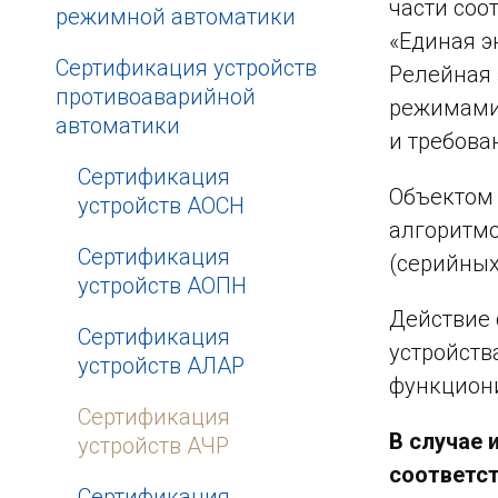
части соо
режимной автоматики
«Единая э
Сертификация устройств
Релейная 
противоаварийной
режимами 
автоматики
и требова
Сертификация
Объектом 
устройств АОСН
алгоритмо
Сертификация
(серийных
устройств АОПН
Действие 
Сертификация
устройств
устройств АЛАР
функциони
Сертификация
В случае 
устройств АЧР
соответст
Сертификация