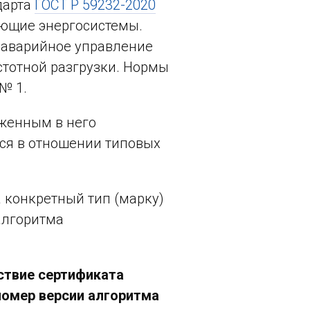
дарта
ГОСТ Р 59232-2020
ающие энергосистемы.
оаварийное управление
стотной разгрузки. Нормы
№ 1.
оженным в него
ся в отношении типовых
а конкретный тип (марку)
алгоритма
йствие сертификата
номер версии алгоритма