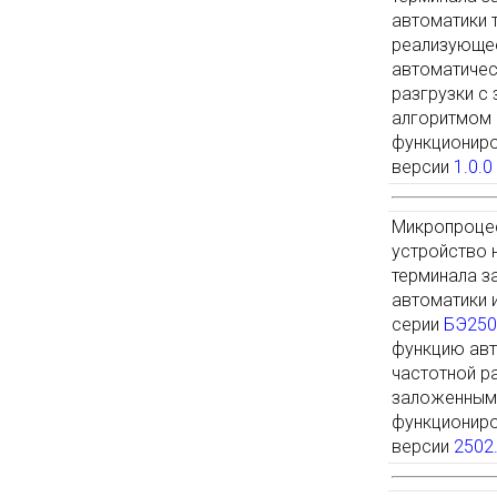
автоматики 
реализующе
автоматичес
разгрузки с
алгоритмом
функционир
версии
1.0.0
Микропроце
устройство 
терминала з
автоматики 
серии
БЭ250
функцию ав
частотной р
заложенным
функционир
версии
2502