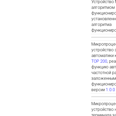
Устройство 
алгоритмом
функциониро
установленн
алгоритма
функционир
Микропроце
устройство 
автоматики 
ТОР 200
, ре
функцию ав
частотной р
заложенным
функционир
версии
1.0.0
Микропроце
устройство 
терминала з