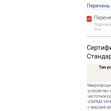
Перечень
Перече
подлежа
68 кБ
Сертифи
Стандар
Тип у
Микропроце
устройство 
частотной р
«ПАРМА УАЧ
с версией а