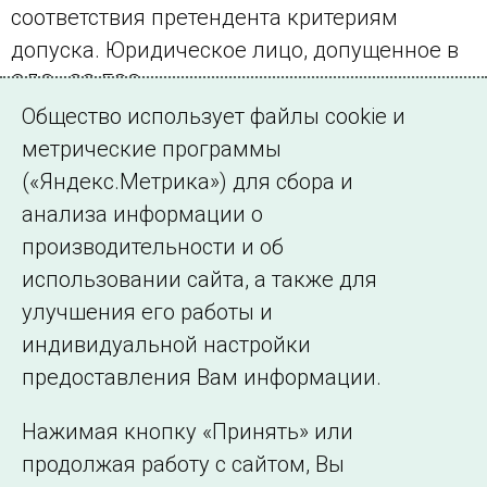
соответствия претендента критериям
допуска. Юридическое лицо, допущенное в
СДС «СО ЕЭС» в качестве органа по
добровольной сертификации, обязано
Общество использует файлы cookie и
обеспечить выполнение критериев в
метрические программы
течение всего срока допуска.
(«Яндекс.Метрика») для сбора и
анализа информации о
Критерии допуска
производительности и об
Процедура допуска
использовании сайта, а также для
улучшения его работы и
индивидуальной настройки
©2005–2026 АО «СО ЕЭС»
Филиалы и
предоставления Вам информации.
представительства
Использование информации
Нажимая кнопку «Принять» или
Сведения об
продолжая работу с сайтом, Вы
образовательной