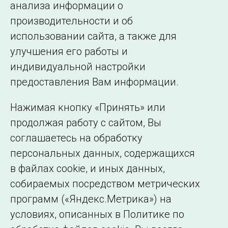
анализа информации о
производительности и об
использовании сайта, а также для
улучшения его работы и
индивидуальной настройки
©2005–2026 АО «СО ЕЭС»
Филиалы и
предоставления Вам информации.
представительства
Использование информации
Нажимая кнопку «Принять» или
Сведения об
продолжая работу с сайтом, Вы
образовательной
соглашаетесь на обработку
организации
персональных данных, содержащихся
в файлах cookie, и иных данных,
собираемых посредством метрических
программ («Яндекс.Метрика») на
условиях, описанных в Политике по