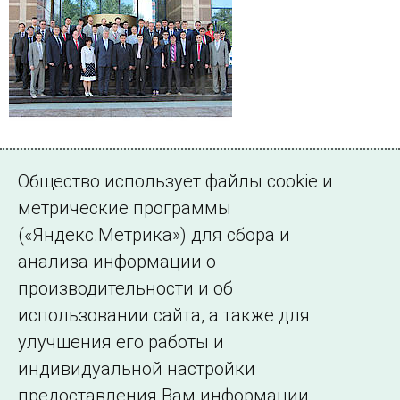
Документы
Общество использует файлы cookie и
метрические программы
Оргкомитет
(«Яндекс.Метрика») для сбора и
Судьи
анализа информации о
Участники
производительности и об
использовании сайта, а также для
Итоги
улучшения его работы и
индивидуальной настройки
©2005–2026 АО «СО ЕЭС»
Филиалы и
предоставления Вам информации.